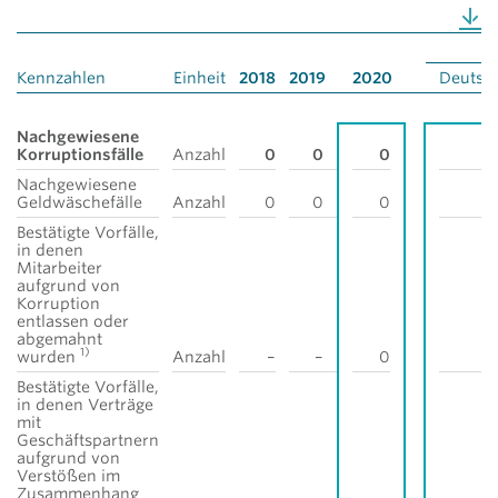
Kennzahlen
Einheit
2018
2019
2020
Deutsc
Nachgewiesene
Korruptionsfälle
Anzahl
0
0
0
Nachgewiesene
Geldwäschefälle
Anzahl
0
0
0
Bestätigte Vorfälle,
in denen
Mitarbeiter
aufgrund von
Korruption
entlassen oder
abgemahnt
1)
wurden
Anzahl
–
–
0
Bestätigte Vorfälle,
in denen Verträge
mit
Geschäftspartnern
aufgrund von
Verstößen im
Zusammenhang