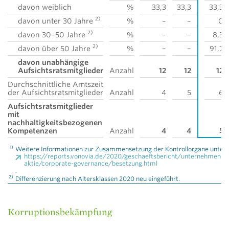
davon weiblich
%
33,3
33,3
33,3
2)
davon unter 30 Jahre
%
–
–
0
2)
davon 30–50 Jahre
%
–
–
8,3
2)
davon über 50 Jahre
%
–
–
91,7
davon unabhängige
Aufsichtsratsmitglieder
Anzahl
12
12
12
Durchschnittliche Amtszeit
der Aufsichtsratsmitglieder
Anzahl
4
5
6
Aufsichtsratsmitglieder
mit
nachhaltigkeitsbezogenen
5
Kompetenzen
Anzahl
4
4
1)
Weitere Informationen zur Zusammensetzung der Kontrollorgane unter:
https://reports.vonovia.de/2020/geschaeftsbericht/unternehmen-
aktie/corporate-governance/besetzung.html
.
2)
Differenzierung nach Altersklassen 2020 neu eingeführt.
Korruptionsbekämpfung