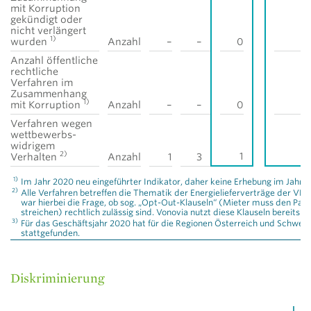
mit Korruption
gekündigt oder
nicht verlängert
1)
wurden
Anzahl
–
–
0
Anzahl öffentliche
rechtliche
Verfahren im
Zusammenhang
1)
mit Korruption
Anzahl
–
–
0
Verfahren wegen
wettbewerbs­
widrigem
2)
1
Verhalten
Anzahl
1
3
1)
Im Jahr 2020 neu eingeführter Indikator, daher keine Erhebung im Jahr 
2)
Alle Verfahren betreffen die Thematik der Energielieferverträge der VES
war hierbei die Frage, ob sog. „Opt-Out-Klauseln“ (Mieter muss den Passu
streichen) rechtlich zulässig sind. Vonovia nutzt diese Klauseln bereits s
3)
Für das Geschäftsjahr 2020 hat für die Regionen Österreich und Schwed
stattgefunden.
Diskriminierung