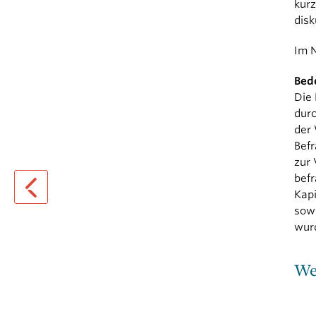
kurz
disk
Im N
Bed
Die 
durc
der 
Bef
zur 
befr
Kapi
sowi
previous page
wur
We