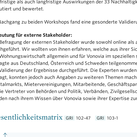
fristige als auch langfristige Auswirkungen der 33 Nachhalti
utiert und bewertet.
achgang zu beiden Workshops fand eine gesonderte Validieru
eutung für externe Stakeholder:
Befragung der externen Stakeholder wurde sowohl online als 
hgeführt. Wir wollten von ihnen erfahren, welche aus ihrer S
Wohnungswirtschaft allgemein und für Vonovia im speziellen
ragte aus Deutschland, Österreich und Schweden teilgenomme
Validierung der Ergebnisse durchgeführt. Die Experten wurden
agt, konnten jedoch auch Angaben zu weiteren Themen machen
talmarkts, Mietervereinigungen, Mitarbeitende, Geschäftspart
e Vertreter von Behörden und Politik, Verbänden, Zivilgesell
den nach ihrem Wissen über Vonovia sowie ihrer Expertise z
sentlichkeitsmatrix
102-47
103-1