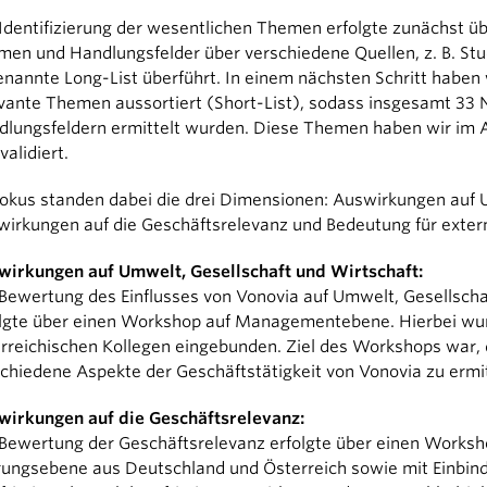
Identifizierung der wesentlichen Themen erfolgte zunächst übe
en und Handlungsfelder über verschiedene Quellen, z. B. Stu
nannte Long-List überführt. In einem nächsten Schritt haben
vante Themen aussortiert (Short-List), sodass insgesamt 33 
lungsfeldern ermittelt wurden. Diese Themen haben wir im An
validiert.
okus standen dabei die drei Dimensionen: Auswirkungen auf U
irkungen auf die Geschäftsrelevanz und Bedeutung für exter
wirkungen auf Umwelt, Gesellschaft und Wirtschaft:
Bewertung des Einflusses von Vonovia auf Umwelt, Gesellsc
lgte über einen Workshop auf Managementebene. Hierbei wurd
rreichischen Kollegen eingebunden. Ziel des Workshops war, 
chiedene Aspekte der Geschäftstätigkeit von Vonovia zu ermit
wirkungen auf die Geschäftsrelevanz:
Bewertung der Geschäftsrelevanz erfolgte über einen Worksh
rungsebene aus Deutschland und Österreich sowie mit Einbin