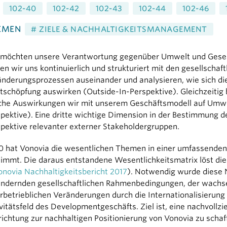
102-40
102-42
102-43
102-44
102-46
EMEN
# ZIELE & NACHHALTIGKEITSMANAGEMENT
 möchten unsere Verantwortung gegenüber Umwelt und Gesel
en wir uns kontinuierlich und strukturiert mit den gesellschaf
nderungsprozessen auseinander und analysieren, wie sich di
schöpfung auswirken (Outside-In-Perspektive). Gleichzeitig 
che Auswirkungen wir mit unserem Geschäftsmodell auf Umwel
pektive). Eine dritte wichtige Dimension in der Bestimmung 
pektive relevanter externer Stakeholdergruppen.
 hat Vonovia die wesentlichen Themen in einer umfassenden,
immt. Die daraus entstandene Wesentlichkeitsmatrix löst die 
onovia Nachhaltigkeitsbericht 2017
). Notwendig wurde diese
ändernden gesellschaftlichen Rahmenbedingungen, der wachs
rbetrieblichen Veränderungen durch die Internationalisieru
vitätsfeld des Developmentgeschäfts. Ziel ist, eine nachvollzi
ichtung zur nachhaltigen Positionierung von Vonovia zu schaf