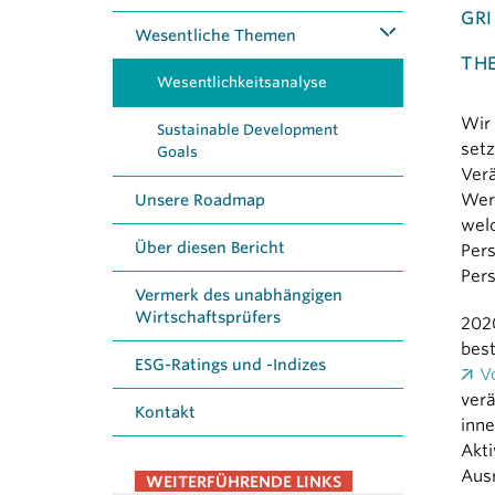
GRI
Wesentliche Themen
TH
Wesentlichkeitsanalyse
Wir
Sustainable Development
setz
Goals
Verä
Wert
Unsere Roadmap
wel
Über diesen Bericht
Pers
Pers
Vermerk des unab­hängigen
Wirtschafts­prüfers
2020
best
ESG-Ratings
und
-Indizes
V
ver
Kontakt
inne
Akti
Ausr
WEITERFÜHRENDE LINKS