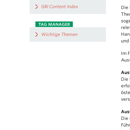
GRI Content Index
Die 
Them
soge
TAG MANAGER
rele
Hand
Wichtige Themen
und 
Im F
Ausw
Aus
Die 
erfo
öste
vers
Aus
Die 
Füh