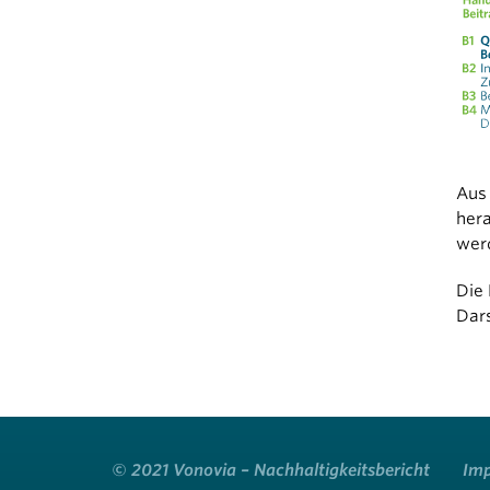
Aus 
hera
werd
Die 
Dars
© 2021 Vonovia – Nachhaltigkeitsbericht
Im