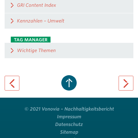
GRI Content Index
Kennzahlen – Umwelt
TAG MANAGER
Wichtige Themen
previous page
next pa
© 2021 Vonovia – Nachhaltigkeitsbericht
Impressum
Datenschutz
Sitemap