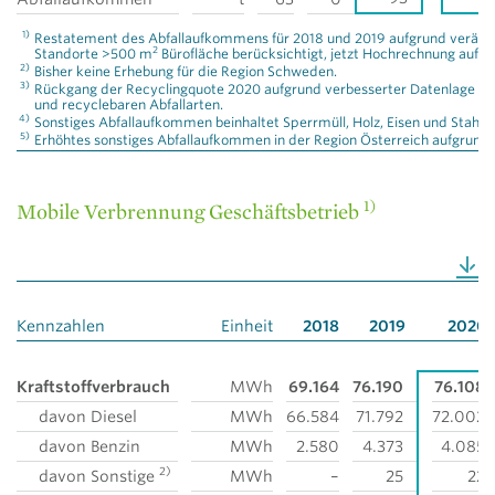
1)
Restatement des Abfallaufkommens für 2018 und 2019 aufgrund verände
2
Standorte >500 m
Bürofläche berücksichtigt, jetzt Hochrechnung auf al
2)
Bisher keine Erhebung für die Region Schweden.
3)
Rückgang der Recyclingquote 2020 aufgrund verbesserter Datenlage für
und recyclebaren Abfallarten.
4)
Sonstiges Abfallaufkommen beinhaltet Sperrmüll, Holz, Eisen und Stahl.
5)
Erhöhtes sonstiges Abfallaufkommen in der Region Österreich aufgrun
1)
Mobile Verbrennung Geschäftsbetrieb
Kennzahlen
Einheit
2018
2019
2020
Kraftstoffverbrauch
MWh
69.164
76.190
76.108
davon Diesel
MWh
66.584
71.792
72.002
davon Benzin
MWh
2.580
4.373
4.085
2)
davon Sonstige
MWh
–
25
22