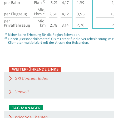
2)
per Bahn
Pkm
3,21
4,17
1,99
1,9
Mio.
2)
per Flugzeug
Pkm
2,60
4,12
0,95
0,8
per
Mio.
2,78
2,6
Privatfahrzeug
km
2,78
3,14
1)
Bisher keine Erhebung für die Region Schweden.
2)
Einheit „Personenkilometer“ (Pkm) steht für die Verkehrsleistung im P
Kilometer multipliziert mit der Anzahl der Reisenden.
WEITERFÜHRENDE LINKS
GRI Content Index
Umwelt
TAG MANAGER
Wichtige Themen