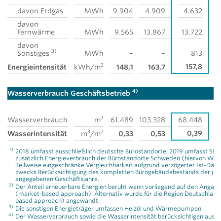
davon Erdgas
MWh
9.904
4.909
4.632
davon
Fernwärme
MWh
9.565
13.867
13.722
davon
3)
Sonstiges
MWh
–
–
813
2
157,8
Energieintensität
kWh/m
148,1
163,7
4)
Wasserverbrauch Geschäftsbetrieb
3
Wasserverbrauch
m
61.489
103.328
68.448
3
2
0,39
Wasserintensität
m
/m
0,33
0,53
1)
2018 umfasst ausschließlich deutsche Bürostandorte, 2019 umfasst Sta
zusätzlich Energieverbrauch der Bürostandorte Schweden (hiervon Wä
Teilweise eingeschränke Vergleichbarkeit aufgrund verzögerter Ist-Date
zwecks Berücksichtigung des kompletten Bürogebäudebestands der jewei
angegebenen Geschäftsjahre.
2)
Der Anteil erneuerbare Energien beruht wenn vorliegend auf den Angaben
(market-based approach). Alternativ wurde für die Region Deutschland
based approach) angewandt.
3)
Die sonstigen Energieträger umfassen Heizöl und Wärmepumpen.
4)
Der Wasserverbrauch sowie die Wasserintensität berücksichtigen aussch