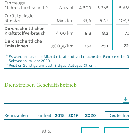
Fahrzeuge
(Jahresdurchschnitt)
Anzahl
4.809
5.265
5.685
Zurückgelegte
Strecke
Mio. km
83,6
92,7
104,9
Durchschnittlicher
Kraftstoffverbrauch
l/100 km
8,3
8,2
7,3
Durchschnittliche
221
Emissionen
gCO
e/km
252
250
2
1)
Es wurden ausschließlich die Kraftstoffverbräuche des Fuhrparks berüc
Schweden im Jahr 2020.
2)
Position Sonstige umfasst: Erdgas, Autogas, Strom.
Dienstreisen Geschäftsbetrieb
2
Kennzahlen
Einheit
2018
2019
2020
Deutschlan
Mio.