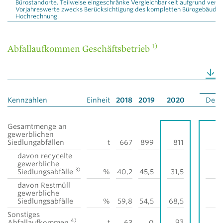
Bürostandorte. Teilweise eingeschränke Vergleichbarkeit aufgrund verzö
Vorjahreswerte zwecks Berücksichtigung des kompletten Bürogebäudebe
Hochrechnung.
1)
Abfallaufkommen Geschäftsbetrieb
Kennzahlen
Einheit
2018
2019
2020
Deut
Gesamtmenge an
gewerblichen
Siedlungabfällen
t
667
899
811
davon recycelte
gewerbliche
3)
Siedlungsabfälle
%
40,2
45,5
31,5
davon Restmüll
gewerbliche
Siedlungsabfälle
%
59,8
54,5
68,5
Sonstiges
4)
93
Abfallaufkommen
t
63
0