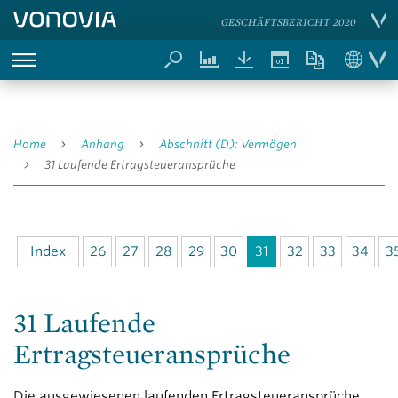
GESCHÄFTSBERICHT 2020
Home
Anhang
Abschnitt (D): Vermögen
31 Laufende Ertragsteueransprüche
Index
26
27
28
29
30
31
32
33
34
3
31 Laufende
Ertragsteueransprüche
Die ausgewiesenen laufenden Ertragsteueransprüche