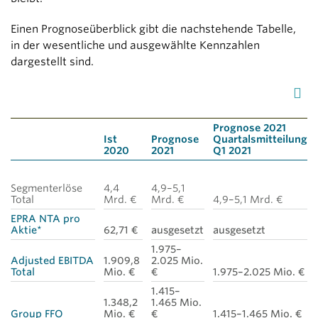
Einen Prognoseüberblick gibt die nachstehende Tabelle,
in der wesentliche und ausgewählte Kennzahlen
dargestellt sind.
Prognose 2021
Ist
Prognose
Quartalsmitteilung
2020
2021
Q1 2021
Segmenterlöse
4,4
4,9–5,1
Total
Mrd. €
Mrd. €
4,9–5,1 Mrd. €
EPRA NTA pro
Aktie*
62,71 €
ausgesetzt
ausgesetzt
1.975–
Adjusted EBITDA
1.909,8
2.025 Mio.
Total
Mio. €
€
1.975–2.025 Mio. €
1.415–
1.348,2
1.465 Mio.
Group FFO
Mio. €
€
1.415–1.465 Mio. €