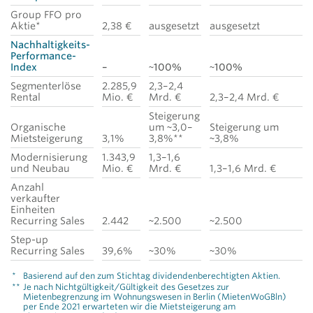
Group FFO pro
Aktie*
2,38 €
ausgesetzt
ausgesetzt
Nachhaltigkeits-
Performance-
Index
–
~100%
~100%
Segmenterlöse
2.285,9
2,3–2,4
Rental
Mio. €
Mrd. €
2,3–2,4 Mrd. €
Steigerung
Organische
um ~3,0–
Steigerung um
Mietsteigerung
3,1%
3,8%**
~3,8%
Modernisierung
1.343,9
1,3–1,6
und Neubau
Mio. €
Mrd. €
1,3–1,6 Mrd. €
Anzahl
verkaufter
Einheiten
Recurring Sales
2.442
~2.500
~2.500
Step-up
Recurring Sales
39,6%
~30%
~30%
*
Basierend auf den zum Stichtag dividendenberechtigten Aktien.
**
Je nach Nichtgültigkeit/Gültigkeit des Gesetzes zur
Mietenbegrenzung im Wohnungswesen in Berlin (MietenWoGBln)
per Ende 2021 erwarteten wir die Mietsteigerung am