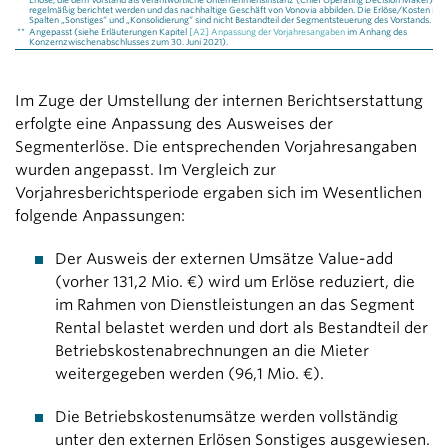
Erlöse, die dem Vorstand als verantwortliche Unternehmensinstanz (Chief Operating Decision Maker)
regelmäßig berichtet werden und das nachhaltige Geschäft von Vonovia abbilden. Die Erlöse/Kosten in d
Spalten „Sonstiges“ und „Konsolidierung“ sind nicht Bestandteil der Segmentsteuerung des Vorstands.
**
Angepasst (siehe Erläuterungen Kapitel
[A2] Anpassung der Vorjahresangaben
im Anhang des
Konzernzwischenabschlusses zum 30. Juni 2021).
Im Zuge der Umstellung der internen Berichtserstattung
erfolgte eine Anpassung des Ausweises der
Segmenterlöse. Die entsprechenden Vorjahresangaben
wurden angepasst. Im Vergleich zur
Vorjahresberichtsperiode ergaben sich im Wesentlichen
folgende Anpassungen:
Der Ausweis der externen Umsätze Value-add
(vorher
131,2 Mio. €
) wird um Erlöse reduziert, die
im Rahmen von Dienstleistungen an das Segment
Rental belastet werden und dort als Bestandteil der
Betriebskostenabrechnungen an die Mieter
weitergegeben werden (
96,1 Mio. €
).
Die Betriebskostenumsätze werden vollständig
unter den externen Erlösen Sonstiges ausgewiesen.