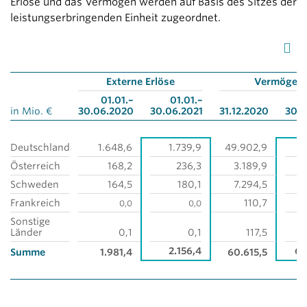
Erlöse und das Vermögen werden auf Basis des Sitzes der
leistungserbringenden Einheit zugeordnet.
Externe Erlöse
Vermögen
01.01.–
01.01.–
in Mio. €
30.06.2020
30.06.2021
31.12.2020
30.0
Deutschland
1.648,6
1.739,9
49.902,9
5
Österreich
168,2
236,3
3.189,9
Schweden
164,5
180,1
7.294,5
Frankreich
110,7
0,0
0,0
Sonstige
Länder
0,1
0,1
117,5
2.156,4
68
Summe
1.981,4
60.615,5