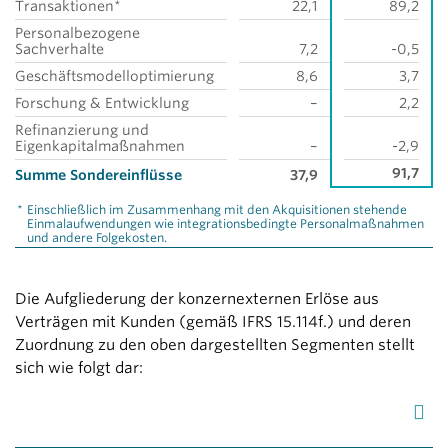
Transaktionen*
22,1
89,2
Personalbezogene
Sachverhalte
7,2
-0,5
Geschäftsmodelloptimierung
8,6
3,7
Forschung & Entwicklung
–
2,2
Refinanzierung und
Eigenkapitalmaßnahmen
–
-2,9
91,7
Summe Sondereinflüsse
37,9
*
Einschließlich im Zusammenhang mit den Akquisitionen stehende
Einmalaufwendungen wie integrationsbedingte Personalmaßnahmen
und andere Folgekosten.
Die Aufgliederung der konzernexternen Erlöse aus
Verträgen mit Kunden (gemäß IFRS 15.114f.) und deren
Zuordnung zu den oben dargestellten Segmenten stellt
sich wie folgt dar: