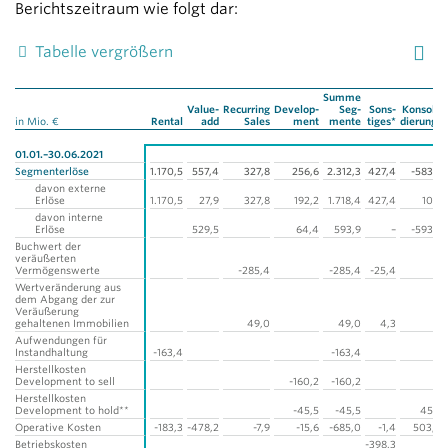
Berichtszeitraum wie folgt dar:
Tabelle vergrößern
Summe
Value-
Recurring
Develop­
Seg­
Sons­
Konsoli­
in Mio. €
Rental
add
Sales
ment
mente
tiges*
dierung*
01.01.–30.06.2021
Segmenterlöse
1.170,5
557,4
327,8
256,6
2.312,3
427,4
-583,3
davon externe
Erlöse
1.170,5
27,9
327,8
192,2
1.718,4
427,4
10,6
davon interne
Erlöse
529,5
64,4
593,9
–
-593,9
Buchwert der
veräußerten
Vermögenswerte
-285,4
-285,4
-25,4
Wertveränderung aus
dem Abgang der zur
Veräußerung
gehaltenen Immobilien
49,0
49,0
4,3
Aufwendungen für
Instandhaltung
-163,4
-163,4
Herstellkosten
Development to sell
-160,2
-160,2
Herstellkosten
Development to hold**
-45,5
-45,5
45,5
Operative Kosten
-183,3
-478,2
-7,9
-15,6
-685,0
-1,4
503,0
Betriebskosten
-398,3