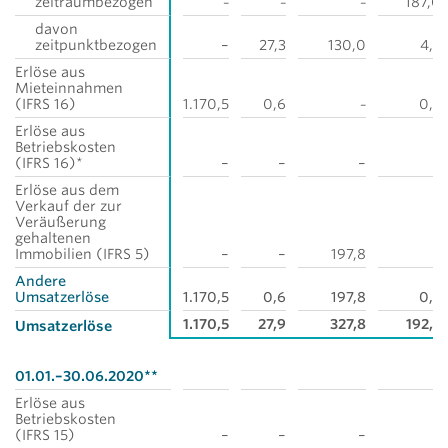
zeitraumbezogen
187,0
–
–
–
davon
zeitpunktbezogen
–
27,3
130,0
4,7
Erlöse aus
Mieteinnahmen
(IFRS 16)
1.170,5
0,6
0,5
–
Erlöse aus
Betriebskosten
(IFRS 16)*
–
–
–
–
Erlöse aus dem
Verkauf der zur
Veräußerung
gehaltenen
Immobilien (IFRS 5)
–
–
197,8
–
Andere
Umsatzerlöse
1.170,5
0,6
197,8
0,5
1.170,5
27,9
327,8
192,2
Umsatzerlöse
01.01.–30.06.2020**
Erlöse aus
Betriebskosten
(IFRS 15)
–
–
–
–