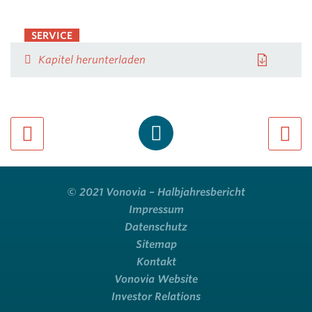
SERVICE
Kapitel herunterladen
previous page
next pa
© 2021 Vonovia – Halbjahresbericht
Impressum
Datenschutz
Sitemap
Kontakt
Vonovia Website
Investor Relations