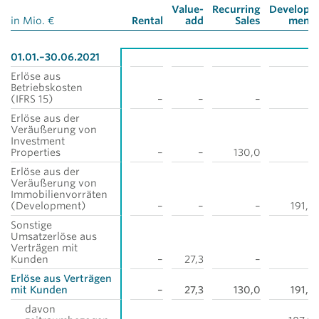
Value-
Recurring
Develop­
in Mio. €
Rental
add
Sales
ment
01.01.–30.06.2021
Erlöse aus
Betriebskosten
(IFRS 15)
–
–
–
–
Erlöse aus der
Veräußerung von
Investment
Properties
–
–
130,0
–
Erlöse aus der
Veräußerung von
Immobilienvorräten
(Development)
–
–
–
191,7
Sonstige
Umsatzerlöse aus
Verträgen mit
Kunden
–
27,3
–
–
Erlöse aus Verträgen
mit Kunden
–
27,3
130,0
191,7
davon