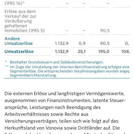
(IFRS 16)*
–
–
–
–
Erlöse aus dem
Verkauf der zur
Veräußerung
gehaltenen
Immobilien (IFRS 5)
–
–
90,5
–
Andere
Umsatzerlöse
1.132,9
0,9
90,5
0,4
Umsatzerlöse
1.132,9
25,1
195,0
108,1
*
Beinhaltet Grundsteuern und Gebäudeversicherungen.
**
Im Zuge der Umstellung der internen Berichtserstattung erfolgte eine
Segmenterlöse. Die entsprechenden Vorjahresangaben wurden angepasst
Segmentberichterstattung.
Die externen Erlöse und langfristigen Vermögenswerte,
ausgenommen von Finanzinstrumenten, latente Steuer­
ansprüche, Leistungen nach Beendigung des
Arbeitsverhältnisses sowie Rechte aus
Versicherungsverträgen, teilen sich wie folgt auf das
Herkunftsland von Vonovia sowie Dritt­länder auf. Die