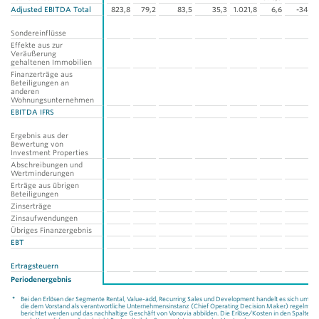
Adjusted EBITDA Total
823,8
79,2
83,5
35,3
1.021,8
6,6
-34,8
Sondereinflüsse
Effekte aus zur
Veräußerung
gehaltenen Immobilien
Finanzerträge aus
Beteiligungen an
anderen
Wohnungsunternehmen
EBITDA IFRS
Ergebnis aus der
Bewertung von
Investment Properties
Abschreibungen und
Wertminderungen
Erträge aus übrigen
Beteiligungen
Zinserträge
Zinsaufwendungen
Übriges Finanzergebnis
EBT
Ertragsteuern
Periodenergebnis
*
Bei den Erlösen der Segmente Rental, Value-add, Recurring Sales und Development handelt es sich um die 
die dem Vorstand als verantwortliche Unternehmensinstanz (Chief Operating Decision Maker) regelmäß
berichtet werden und das nachhaltige Geschäft von Vonovia abbilden. Die Erlöse/Kosten in den Spalten „