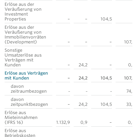
Erlöse aus der
Veräußerung von
Investment
Properties
–
–
104,5
–
Erlöse aus der
Veräußerung von
Immobilienvorräten
(Development)
–
–
–
107,5
Sonstige
Umsatzerlöse aus
Verträgen mit
Kunden
–
24,2
–
0,2
Erlöse aus Verträgen
mit Kunden
–
24,2
104,5
107,7
davon
zeitraumbezogen
74,5
–
–
–
davon
zeitpunktbezogen
–
24,2
104,5
33,2
Erlöse aus
Mieteinnahmen
(IFRS 16)
1.132,9
0,9
–
0,4
Erlöse aus
Betriebskosten