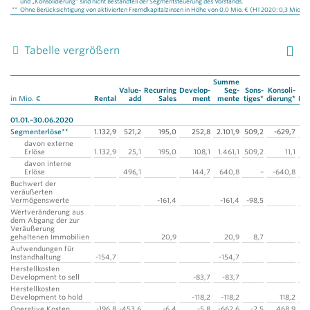
und „Konsolidierung“ sind nicht Bestandteil der Segmentsteuerung des Vorstands.
**
Ohne Berücksichtigung von aktivierten Fremdkapitalzinsen in Höhe von 0,0 Mio. € (H1 2020: 0,3 Mio. €)
Tabelle vergrößern
Summe
Value-
Recurring
Develop­
Seg­
Sons­
Konsoli­
in Mio. €
Rental
add
Sales
ment
mente
tiges*
dierung*
Ko
01.01.–30.06.2020
Segmenterlöse**
1.132,9
521,2
195,0
252,8
2.101,9
509,2
-629,7
1.
davon externe
Erlöse
1.132,9
25,1
195,0
108,1
1.461,1
509,2
11,1
1.
davon interne
Erlöse
496,1
144,7
640,8
–
-640,8
Buchwert der
veräußerten
Vermögenswerte
-161,4
-161,4
-98,5
Wertveränderung aus
dem Abgang der zur
Veräußerung
gehaltenen Immobilien
20,9
20,9
8,7
Aufwendungen für
Instandhaltung
-154,7
-154,7
Herstellkosten
Development to sell
-83,7
-83,7
Herstellkosten
Development to hold
-118,2
-118,2
118,2
Operative Kosten
-196,8
-453,6
-6,4
-5,8
-662,6
-2,5
468,9