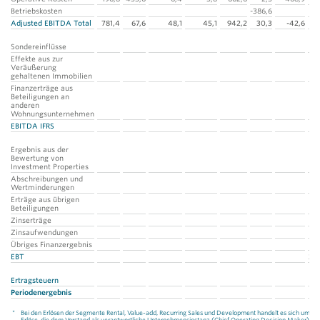
Betriebskosten
-386,6
Adjusted EBITDA Total
781,4
67,6
48,1
45,1
942,2
30,3
-42,6
Sondereinflüsse
Effekte aus zur
Veräußerung
gehaltenen Immobilien
Finanzerträge aus
Beteiligungen an
anderen
Wohnungsunternehmen
EBITDA IFRS
Ergebnis aus der
Bewertung von
Investment Properties
1
Abschreibungen und
Wertminderungen
Erträge aus übrigen
Beteiligungen
Zinserträge
Zinsaufwendungen
Übriges Finanzergebnis
EBT
2.
Ertragsteuern
-
Periodenergebnis
1
*
Bei den Erlösen der Segmente Rental, Value-add, Recurring Sales und Development handelt es sich um die